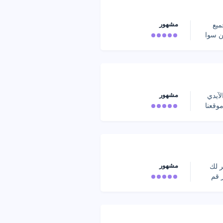
مشهور
ميع
ن سوا
مشهور
آيدي
وقعنا
مشهور
ر لك
 قم