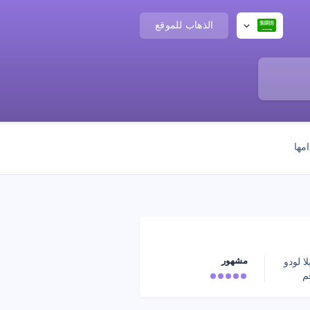
الذهاب للموقع
مها
مشهور
 لودو
م