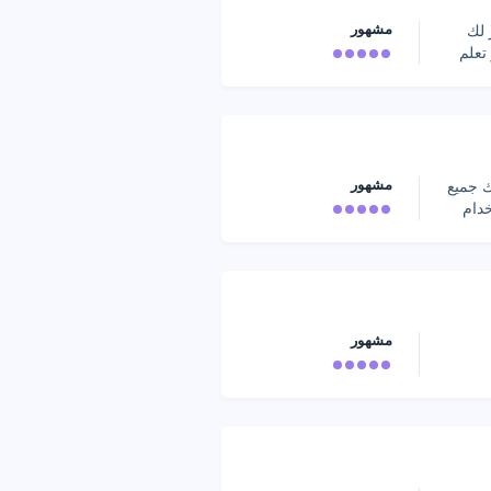
مشهور
 لك
تعلم
مشهور
ك جميع
م كيفية استخدام
مشهور