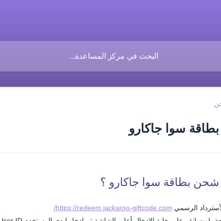
ن
طاقة سوا جاكارو
 شحن بطاقة سوا جاكارو ؟
لأسترداد الرسمي
https://redeem.jackaroo-giftcode.com/
قر على خانة الإدخال أعلى الشاشة ثم ادخل إيدي المستخدم User ID الذي ترغب في شحنه ثم انقر على التالي