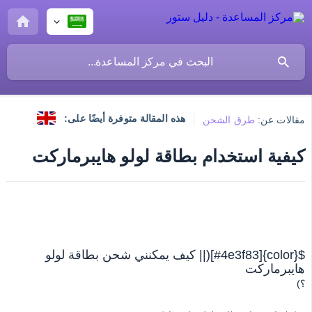
هذه المقالة متوفرة أيضًا على:
مقالات عن:
طرق الشحن
كيفية استخدام بطاقة لولو هايبرماركت
${color}[#4e3f83](|| كيف يمكنني شحن بطاقة لولو
هايبرماركت
؟)