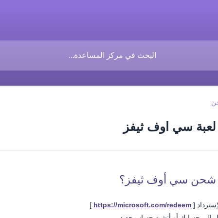
ن
عبة سي اوف ثيفز
ي شحن سي أوف ثيفز؟
إسترداد [
https://microsoft.com/redeem
]
ل إلى حسابك أو أنشئ حساب جديد