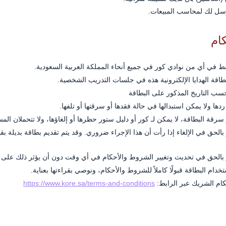
مرسل لك لمحاسب المبيعات.
ام
قط في أي من نوادي كور في جميع أنحاء المملكة العربية السعودية.
طاقة الهدايا الإلكترونية هذه في جلسات التدريب الشخصية.
سب التاريخ المذكور على البطاقة
 ردها ولا يمكن استبدالها في حالة فقدها أو سرقتها أو تلفها.
رقة البطاقة، لا يمكن لـ كور أو دليل ستور حظرها أو إلغاؤها، ولا تتحملان الم
لحق في الإلغاء إذا رأت أن هذا الإجراء ضروري. وقد يتم تقديم بطاقة بديلة بقيمة
بالحق في تحديث وتغيير الشروط والأحكام في أي وقت دون أن يؤثر ذلك على ح
دام البطاقة قبولًا كاملاً للشروط والأحكام، ونوصي بقراءتها بعناية.
م الشريك عبر الرابط:
https://www.kore.sa/terms-and-conditions