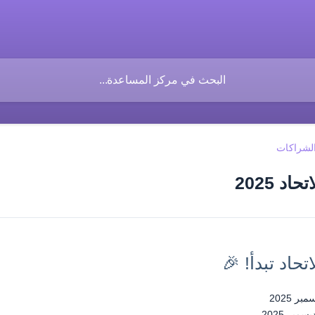
لشراكات
د 2025
حاد تبدأ! 🎉